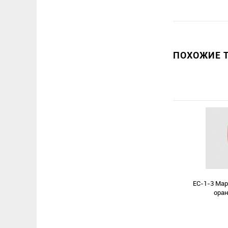
ПОХОЖИЕ Т
EС-1-3 Мар
оран