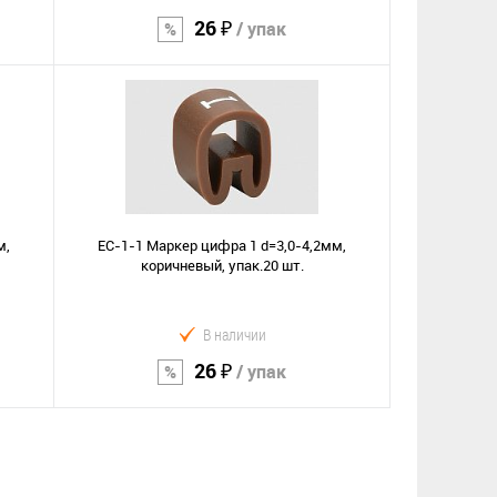
26 ₽
/ упак
В корзину
Сравнение
В избранное
м,
EС-1-1 Маркер цифра 1 d=3,0-4,2мм,
коричневый, упак.20 шт.
В наличии
26 ₽
/ упак
В корзину