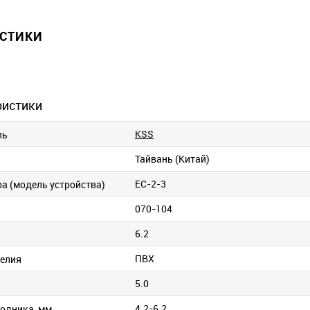
ИСТИКИ
ристики
KSS
ль
Тайвань (Китай)
EC-2-3
ра (модель устройства)
070-104
6.2
ПВХ
елия
5.0
4.2-6.2
одника, мм