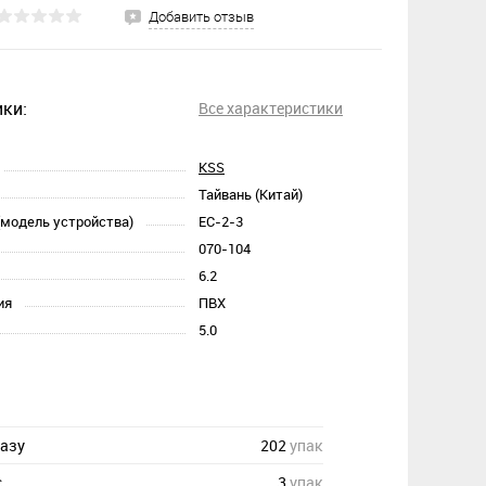
Добавить отзыв
ки:
Все характеристики
KSS
Тайвань (Китай)
(модель устройства)
EC-2-3
070-104
6.2
ия
ПВХ
5.0
казу
202
упак
с
3
упак