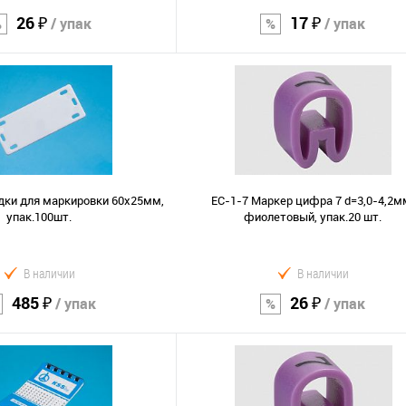
26 ₽
17 ₽
/ упак
/ упак
В корзину
В корзину
Сравнение
В избранное
ки для маркировки 60х25мм,
EС-1-7 Маркер цифра 7 d=3,0-4,2м
упак.100шт.
фиолетовый, упак.20 шт.
В наличии
В наличии
485 ₽
26 ₽
/ упак
/ упак
В корзину
В корзину