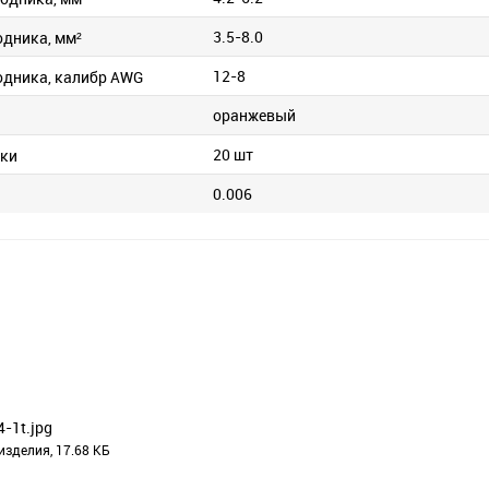
3.5-8.0
одника, мм²
12-8
одника, калибр AWG
оранжевый
20 шт
вки
0.006
4-1t.jpg
изделия, 17.68 КБ