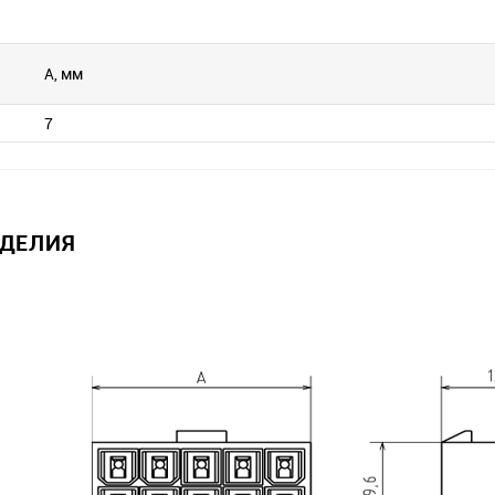
А, мм
7
ЗДЕЛИЯ