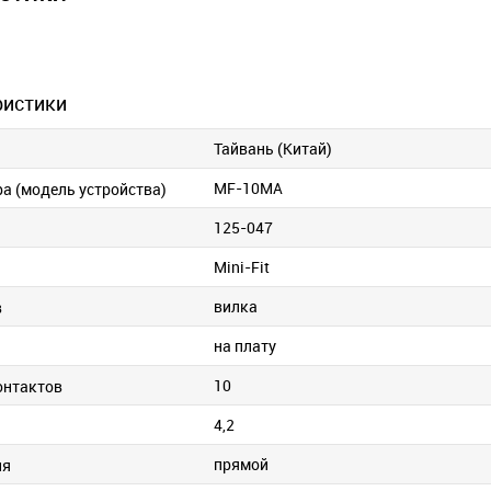
ристики
Тайвань (Китай)
MF-10MA
ра (модель устройства)
125-047
Mini-Fit
вилка
в
на плату
и
10
онтактов
4,2
прямой
ия