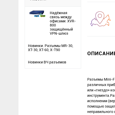
Надёжная
связь между
офисами: XVR-
800
защищённый
VPN-шлюз
Новинки. Разъемы MR-30,
XT-30, XT-60, X-T90
ОПИСАНИЕ
Новинки ВЧ разъемов
Разъемы Mini-F
различных прибо
или «гнездо» к
инструмента.Ра
исполнении (вер
помощью защело
неправильного 