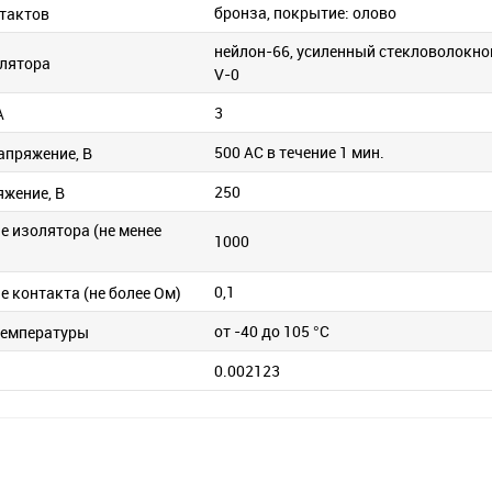
бронза, покрытие: олово
тактов
нейлон-66, усиленный стекловолокно
лятора
V-0
3
А
500 АС в течение 1 мин.
апряжение, В
250
яжение, В
е изолятора (не менее
1000
0,1
 контакта (не более Ом)
от -40 до 105 °C
температуры
0.002123