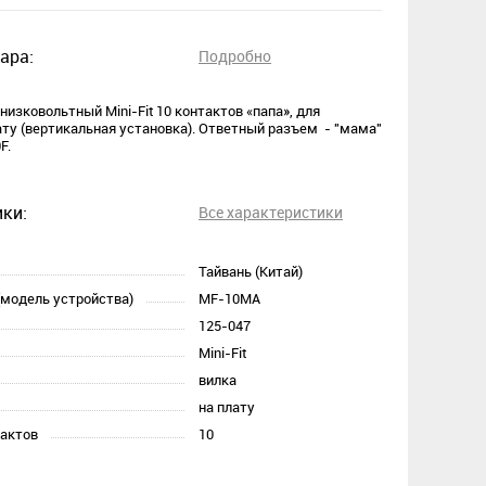
ара:
Подробно
низковольтный Mini-Fit 10 контактов «папа», для
ату (вертикальная установка). Ответный разъем - "мама"
F.
ки:
Все характеристики
Тайвань (Китай)
(модель устройства)
MF-10MA
125-047
Mini-Fit
вилка
на плату
тактов
10