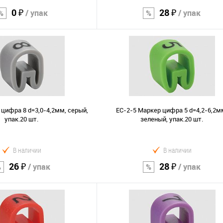
0 ₽
28 ₽
/ упак
/ упак
В корзину
В корзину
Сравнение
В избранное
 цифра 8 d=3,0-4,2мм, серый,
EC-2-5 Маркер цифра 5 d=4,2-6,2м
упак.20 шт.
зеленый, упак.20 шт.
В наличии
В наличии
26 ₽
28 ₽
/ упак
/ упак
В корзину
В корзину