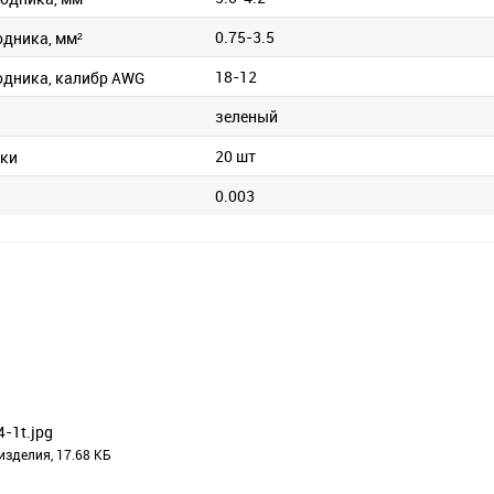
0.75-3.5
одника, мм²
18-12
одника, калибр AWG
зеленый
20 шт
вки
0.003
4-1t.jpg
изделия, 17.68 КБ