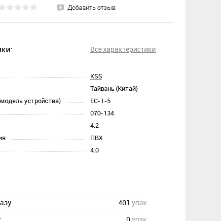
Добавить отзыв
ки:
Все характеристики
KSS
Тайвань (Китай)
(модель устройства)
EС-1-5
070-134
4.2
ия
ПВХ
4.0
казу
401
упак
с
0
упак