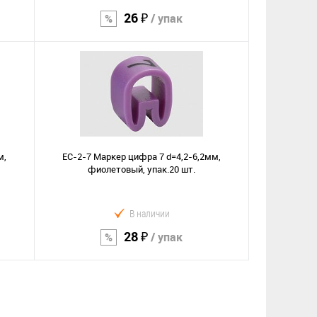
26 ₽
/ упак
В корзину
Сравнение
В избранное
м,
EC-2-7 Маркер цифра 7 d=4,2-6,2мм,
фиолетовый, упак.20 шт.
В наличии
28 ₽
/ упак
В корзину