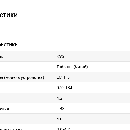
ИСТИКИ
ристики
KSS
ль
Тайвань (Китай)
EС-1-5
ра (модель устройства)
070-134
4.2
ПВХ
елия
4.0
3.0-4.2
одника, мм