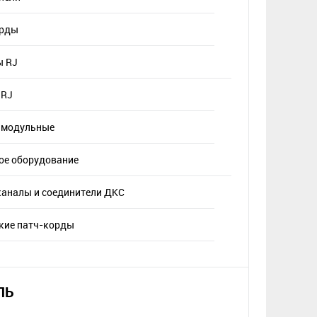
орды
ы RJ
 RJ
 модульные
ое оборудование
каналы и соединители ДКС
кие патч-корды
ЛЬ