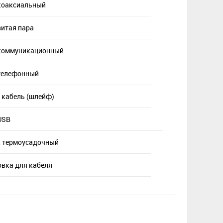
коаксиальный
витая пара
коммуникационный
телефонный
 кабель (шлейф)
USB
 термоусадочный
вка для кабеля