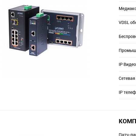
Медиако
VDSL об
Беспров
Промышл
IP Виде
Сетевая
IP теле
КОМП
Патч-па