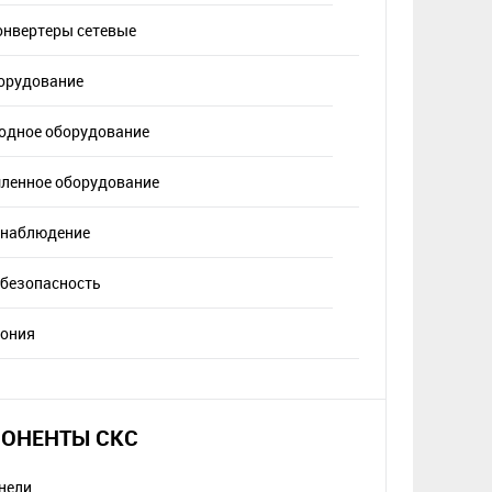
нвертеры сетевые
орудование
одное оборудование
енное оборудование
онаблюдение
 безопасность
фония
ОНЕНТЫ СКС
нели