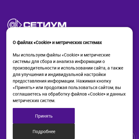
О файлах «Cookie» и метрических системах
Мы используем файлы «Cookie» и метрические
системы для сбора и анализа информации о
КОМПАНИЯ
ПОМОЩЬ
производительности и использовании сайта, а также
О компании
Как купить
для улучшения и индивидуальной настройки
Новости
Доставка
предоставления информации. Нажимая кнопку
Контакты
Возврат
«Принять» или продолжая пользоваться сайтом, вы
соглашаетесь на обработку файлов «Cookie» и данных
метрических систем.
ИНФОРМАЦИЯ
+7 (812) 405-90-96
web@setium.ru
Статьи
197136, г. Санк-Петербург,
Принять
Политика в отношении
Малый пр. П.С., д 84-86
обработки персональных
данных
Подробнее