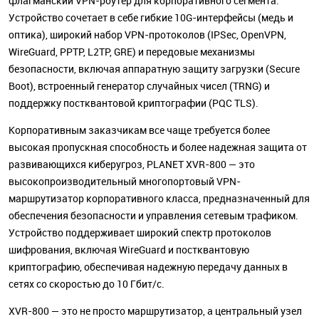
флагманский VPN-роутер для корпоративного сегмента.
Устройство сочетает в себе гибкие 10G-интерфейсы (медь и
оптика), широкий набор VPN-протоколов (IPSec, OpenVPN,
WireGuard, PPTP, L2TP, GRE) и передовые механизмы
безопасности, включая аппаратную защиту загрузки (Secure
Boot), встроенный генератор случайных чисел (TRNG) и
поддержку постквантовой криптографии (PQC TLS).
Корпоративным заказчикам все чаще требуется более
высокая пропускная способность и более надежная защита от
развивающихся киберугроз, PLANET XVR-800 — это
высокопроизводительный многопортовый VPN-
маршрутизатор корпоративного класса, предназначенный для
обеспечения безопасности и управления сетевым трафиком.
Устройство поддерживает широкий спектр протоколов
шифрования, включая WireGuard и постквантовую
криптографию, обеспечивая надежную передачу данных в
сетях со скоростью до 10 Гбит/с.
XVR-800 — это не просто маршрутизатор, а центральный узел