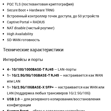
PQC TLS (постквантовая криптография)
Secure Boot + Hardware TRNG
Встроенный контроллер точек доступа, до 50 устройств
Captive Portal + RADIUS
NAT disable (чистый роутинг)
High Availability
SD-WAN готовность
Технические характеристики
Интерфейсы и порты
4× 10/100/1000BASE-T RJ45
— LAN-порты
1× 1G/2.5G/5G/10GBASE-T RJ45
— настраивается как WAN
или LAN
1× 1G/2.5G/10GBASE-X SFP+
— настраивается как WAN или
LAN (поддержка любых трансиверов 1G/2.5G/10G)
USB 2.0
— для резервного копирования/восстановления
конфигурации
Кнопка Reset
— сброс к заводским настройкам