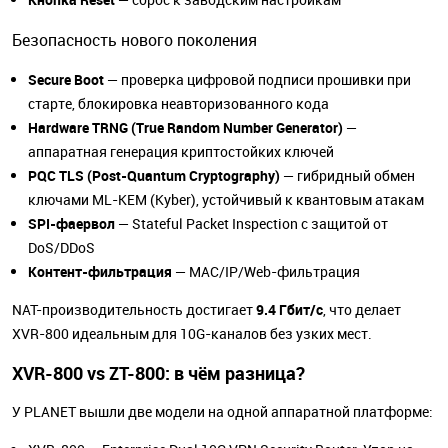
Безопасность нового поколения
Secure Boot
— проверка цифровой подписи прошивки при
старте, блокировка неавторизованного кода
Hardware TRNG (True Random Number Generator)
—
аппаратная генерация криптостойких ключей
PQC TLS (Post-Quantum Cryptography)
— гибридный обмен
ключами ML-KEM (Kyber), устойчивый к квантовым атакам
SPI-фаервол
— Stateful Packet Inspection с защитой от
DoS/DDoS
Контент-фильтрация
— MAC/IP/Web-фильтрация
NAT-производительность достигает
9.4 Гбит/с
, что делает
XVR-800 идеальным для 10G-каналов без узких мест.
XVR-800 vs ZT-800: в чём разница?
У PLANET вышли две модели на одной аппаратной платформе: