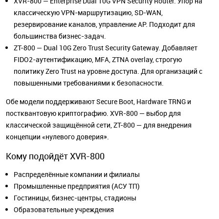
XVR-800 — Enterprise Dual 10G VPN Security Router. Упор на
классическую VPN-маршрутизацию, SD-WAN,
резервирование каналов, управление AP. Подходит для
большинства бизнес-задач.
ZT-800 — Dual 10G Zero Trust Security Gateway. Добавляет
FIDO2-аутентификацию, MFA, ZTNA overlay, строгую
политику Zero Trust на уровне доступа. Для организаций с
повышенными требованиями к безопасности.
Обе модели поддерживают Secure Boot, Hardware TRNG и
постквантовую криптографию. XVR-800 — выбор для
классической защищённой сети, ZT-800 — для внедрения
концепции «нулевого доверия».
Кому подойдёт XVR-800
Распределённые компании и филиалы
Промышленные предприятия (АСУ ТП)
Гостиницы, бизнес-центры, стадионы
Образовательные учреждения