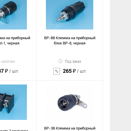
орзину
В корзину
Сравнение
е
В избранное
ма на приборный
BP-8B Клемма на приборный
п 1, черная
блок ВР-8, черная
В наличии
Под заказ
87 ₽
265 ₽
/ шт
/ шт
орзину
В корзину
Сравнение
е
В избранное
BP-3B Клемма на приборный
мник 2 контакта