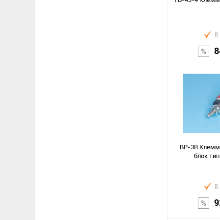
В
8
В к
Сравнение
В избранное
BP-3R Клемм
блок тип
В
9