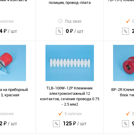
позиции, провод-плата
 наличии
Под заказ
4 ₽
0 ₽
/ шт
/ шт
орзину
В корзину
В к
Сравнение
Сравнение
В избранное
В избранно
TLB-100W-12P Клеммник
а на приборный
BP-2R Клем
электромонтажный 12
 3, красная
блок ти
контактов, сечение провода 0.75
- 2.5 мм2
 наличии
В наличии
2 ₽
125 ₽
/ шт
/ шт