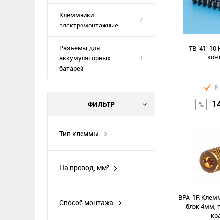
Клеммники
7
электромонтажные
Разъемы для
TB-41-10 
кон
аккумуляторных
1
батарей
В
1
ФИЛЬТР
Тип клеммы
клемма на
В к
приборный блок
На провод, мм²
клеммник винтовой
Сравнение
В избранное
клеммник с зажимом
BPA-1R Клемм
Способ монтажа
блок 4мм, 
на плату
кр