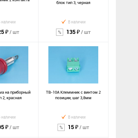
блок тип 3, черная
В наличии
В наличии
25 ₽
135 ₽
/ шт
/ шт
орзину
В корзину
Сравнение
е
В избранное
ма на приборный
TB-10A Клеммник с винтом 2
п 2, красная
позиции, шаг 3,8мм
В наличии
В наличии
95 ₽
15 ₽
/ шт
/ шт