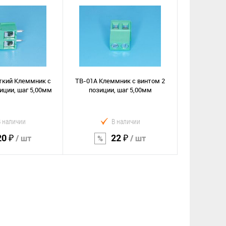
орзину
В корзину
Сравнение
е
В избранное
ткий Клеммник с
TB-01A Клеммник с винтом 2
иции, шаг 5,00мм
позиции, шаг 5,00мм
В наличии
В наличии
20 ₽
22 ₽
/ шт
/ шт
орзину
В корзину
Сравнение
е
В избранное