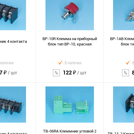
орзину
В корзину
В к
Сравнение
Сравнение
В избранное
В избранно
BP-10R Клемма на приборный
BP-1AB Клем
ник 4 контакта
блок тип BP-10, красная
блок ти
 наличии
В наличии
7 ₽
122 ₽
/ шт
/ шт
орзину
В корзину
В к
Сравнение
Сравнение
В избранное
В избранно
TB-06RA Клеммник угловой 2
ник 4 контакта
TB-13-2 Клем