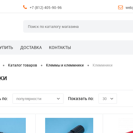
+7 (812) 405-90-96
web
КУПИТЬ
ДОСТАВКА
КОНТАКТЫ
•
•
•
Каталог товаров
Клеммы и клеммники
Клеммники
ки
 по:
Показать по:
популярности
30