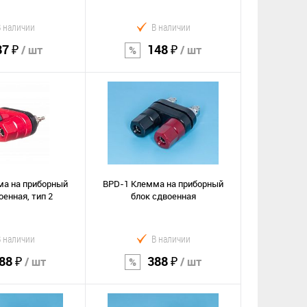
В наличии
В наличии
87 ₽
148 ₽
/ шт
/ шт
орзину
В корзину
Сравнение
е
В избранное
ма на приборный
BPD-1 Клемма на приборный
оенная, тип 2
блок сдвоенная
В наличии
В наличии
88 ₽
388 ₽
/ шт
/ шт