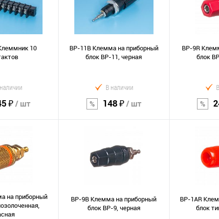
Клеммник 10
BP-11B Клемма на приборный
BP-9R Клем
тактов
блок ВР-11, черная
блок ВР
 наличии
В наличии
45 ₽
148 ₽
2
/ шт
/ шт
орзину
В корзину
В к
Сравнение
Сравнение
В избранное
В избранно
а на приборный
BP-9B Клемма на приборный
BP-1AR Клем
позолоченная,
блок BP-9, черная
блок ти
асная