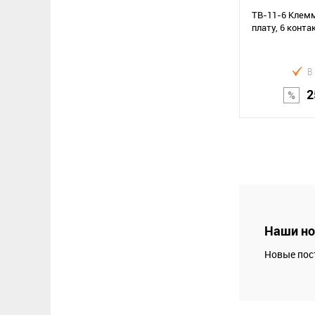
TB-11-6 Клемм
плату, 6 конта
В
2
В к
Сравнение
В избранное
Наши но
Новые пос