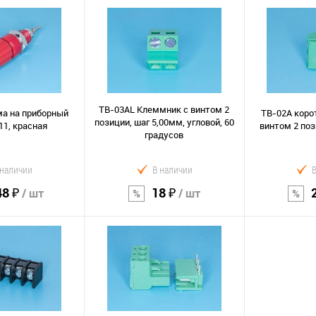
орзину
В корзину
В к
Сравнение
Сравнение
В избранное
В избранно
TB-03AL Клеммник с винтом 2
а на приборный
TB-02A кopo
позиции, шаг 5,00мм, угловой, 60
11, красная
винтом 2 поз
градусов
 наличии
В наличии
48 ₽
18 ₽
/ шт
/ шт
орзину
В корзину
В к
Сравнение
Сравнение
В избранное
В избранно