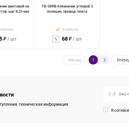
ник винтовой на
TB-06RB Клеммник угловой 3
ктов, шаг 8.25 мм
позиции, провод-плата
 наличии
В наличии
5 ₽
68 ₽
/ шт
/ шт
Назад
1
2
Впере
орзину
В корзину
Сравнение
В избранное
вости
тупления, техническая информация
Я соглас