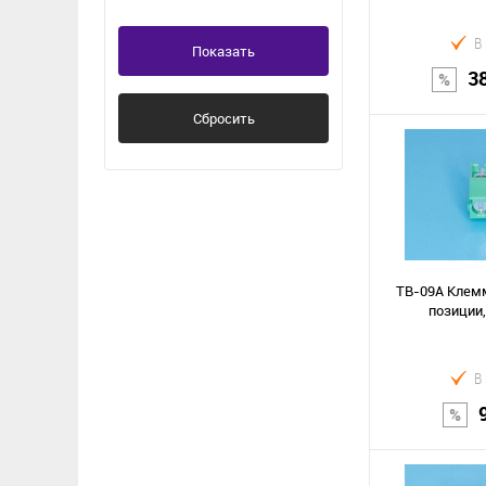
пайка
В
Показать
3
Сбросить
В к
Сравнение
В избранное
TB-09A Клемм
позиции,
В