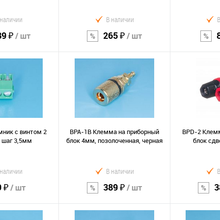
 наличии
В наличии
89 ₽
265 ₽
/ шт
/ шт
орзину
В корзину
В к
Сравнение
Сравнение
В избранное
В избранно
ник с винтом 2
BPA-1B Клемма на приборный
BPD-2 Клем
 шаг 3,5мм
блок 4мм, позолоченная, черная
блок сдв
 наличии
В наличии
9 ₽
389 ₽
3
/ шт
/ шт