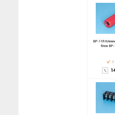
В к
Сравнение
В избранное
BP-11R Клемм
блок ВР-
В
1
В к
Сравнение
В избранное