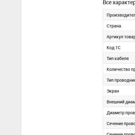
Все характе
Производите
Страна
Артикул това
Код 1С
Тип кабеля
Количество п
Тип проводни
Экран
Внешний диам
Диаметр пров
Сечение пров
Сечение пров