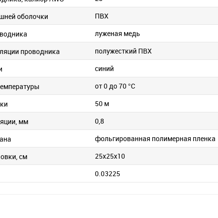
ПВХ
шней оболочки
луженая медь
оводника
полужесткий ПВХ
ляции проводника
синий
и
от 0 до 70 °C
температуры
50 м
вки
0,8
яции, мм
фольгированная полимерная пленка
ана
25x25x10
овки, см
0.03225