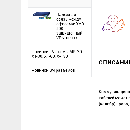
Надёжная
связь между
офисами: XVR-
800
защищённый
VPN-шлюз
Новинки. Разъемы MR-30,
XT-30, XT-60, X-T90
ОПИСАНИЕ
Новинки ВЧ разъемов
Коммуникационн
кабелей может 
(калибр) прово