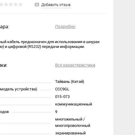
Добавить отзыв
ара:
Подробно
ый кабель предназначен для использования в шнурах
ио) и цифровой (RS232) передачи информации.
ки:
Все характеристики
Тайвань (Китай)
(модель устройства)
CCC9GL
015-073
коммуникационный
водов
9
многожильный /
многопроволочный
экранированный