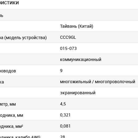
ристики
ль
Тайвань (Китай)
CCC9GL
ра (модель устройства)
015-073
коммуникационный
9
роводов
многожильный / многопроволочный
ка
экранированный
4,5
етр, мм
0,321
одника, мм
0,081
одника, мм²
28
одника, калибр AWG