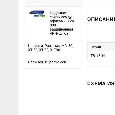
Надёжная
связь между
ОПИСАНИЕ
офисами: XVR-
800
защищённый
VPN-шлюз
Новинки. Разъемы MR-30,
Серия
XT-30, XT-60, X-T90
TB-43-N
Новинки ВЧ разъемов
СХЕМА И