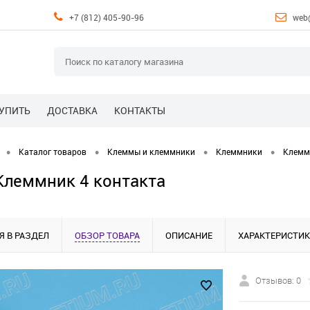
+7 (812) 405-90-96
web
КУПИТЬ
ДОСТАВКА
КОНТАКТЫ
•
•
•
•
Каталог товаров
Клеммы и клеммники
Клеммники
Клемм
Клеммник 4 контакта
Я В РАЗДЕЛ
ОБЗОР ТОВАРА
ОПИСАНИЕ
ХАРАКТЕРИСТИ
Отзывов: 0