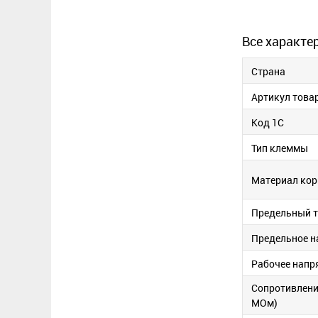
Все характе
Страна
Артикул това
Код 1С
Тип клеммы
Материал кор
Предельный т
Предельное н
Рабочее напр
Сопротивлени
МОм)