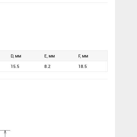
D, мм
E, мм
F, мм
15.5
8.2
18.5