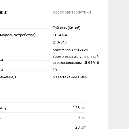
ки:
Все характеристики
Тайвань (Китай)
(модель устройства)
TB-43-4
210-043
клеммник винтовой
термопластик, усиленный
са
стекловолокном, UL94 V-0
 А
10
яжение, В
500 в течении 1 мин
казу
123
шт
с
0
шт
123
шт