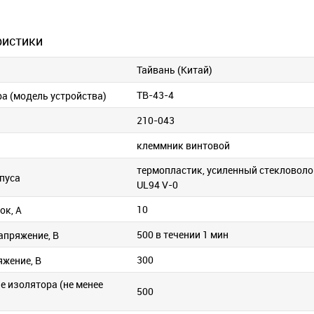
ристики
Тайвань (Китай)
TB-43-4
ра (модель устройства)
210-043
клеммник винтовой
термопластик, усиленный стекловоло
пуса
UL94 V-0
10
ок, А
500 в течении 1 мин
апряжение, В
300
яжение, В
е изолятора (не менее
500